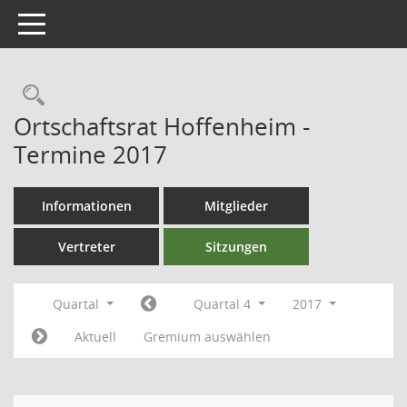
Toggle navigation
Ortschaftsrat Hoffenheim -
Termine 2017
Informationen
Mitglieder
Vertreter
Sitzungen
Quartal
Quartal 4
2017
Aktuell
Gremium auswählen