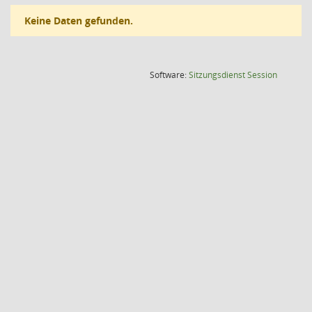
Keine Daten gefunden.
(Wird in
Software:
Sitzungsdienst
Session