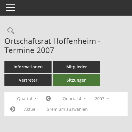
Toggle navigation
Ortschaftsrat Hoffenheim -
Termine 2007
Informationen
Mitglieder
Vertreter
Sitzungen
Quartal
Quartal 4
2007
Aktuell
Gremium auswählen