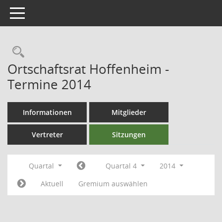
Toggle navigation
Ortschaftsrat Hoffenheim -
Termine 2014
Informationen
Mitglieder
Vertreter
Sitzungen
Quartal
Quartal 4
2014
Aktuell
Gremium auswählen