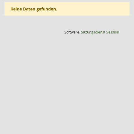
Keine Daten gefunden.
(Wird in
Software:
Sitzungsdienst
Session