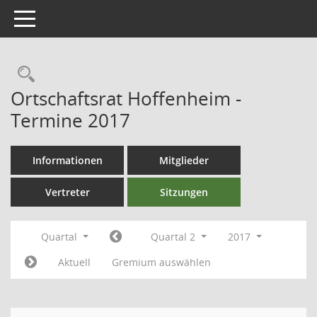
Toggle navigation
Ortschaftsrat Hoffenheim -
Termine 2017
Informationen
Mitglieder
Vertreter
Sitzungen
Quartal
Quartal 2
2017
Aktuell
Gremium auswählen