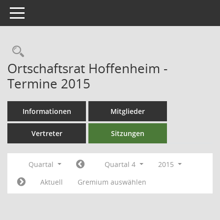
Toggle navigation
Ortschaftsrat Hoffenheim -
Termine 2015
Informationen
Mitglieder
Vertreter
Sitzungen
Quartal
Quartal 4
2015
Aktuell
Gremium auswählen