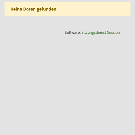
Keine Daten gefunden.
(Wird in
Software:
Sitzungsdienst
Session