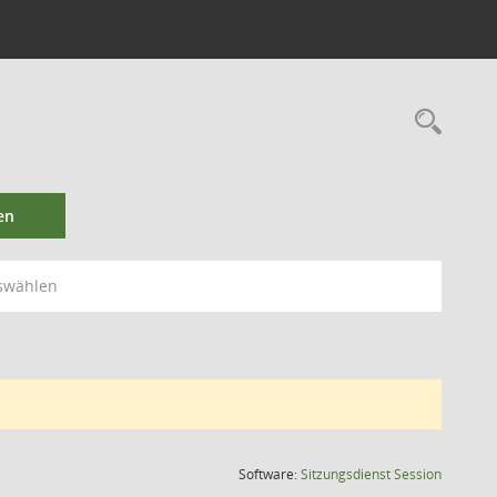
en
swählen
(Wird in
Software:
Sitzungsdienst
Session