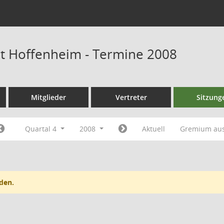
at Hoffenheim - Termine 2008
Mitglieder
Vertreter
Sitzung
Quartal 4
2008
Aktuell
Gremium au
den.