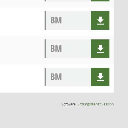
BM
BM
BM
(Wird in
Software:
Sitzungsdienst
Session