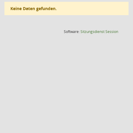
Keine Daten gefunden.
(Wird in
Software:
Sitzungsdienst
Session