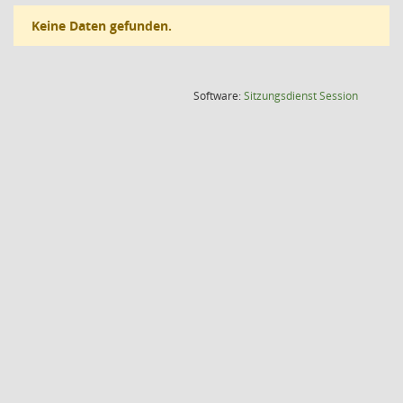
Keine Daten gefunden.
(Wird in
Software:
Sitzungsdienst
Session