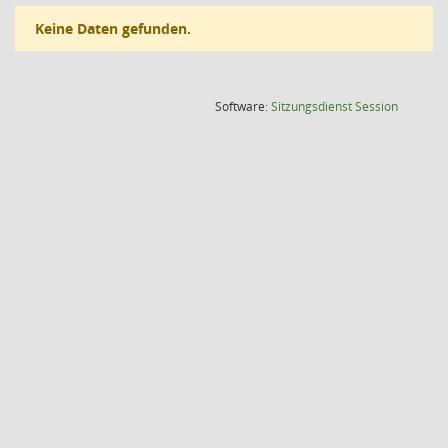
Keine Daten gefunden.
(Wird in
Software:
Sitzungsdienst
Session