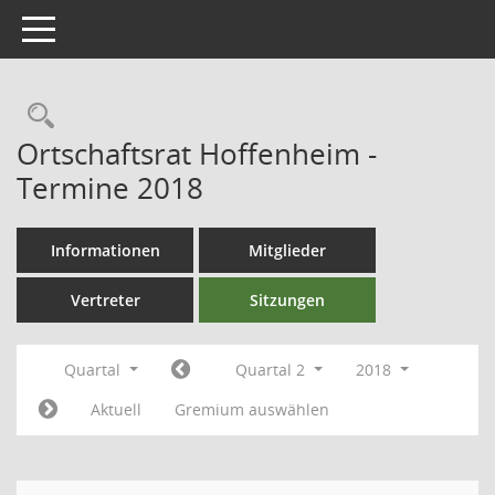
Toggle navigation
Ortschaftsrat Hoffenheim -
Termine 2018
Informationen
Mitglieder
Vertreter
Sitzungen
Quartal
Quartal 2
2018
Aktuell
Gremium auswählen