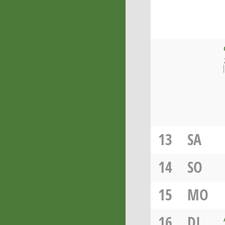
13
SA
14
SO
15
MO
16
DI