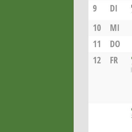
9
DI
10
MI
11
DO
12
FR