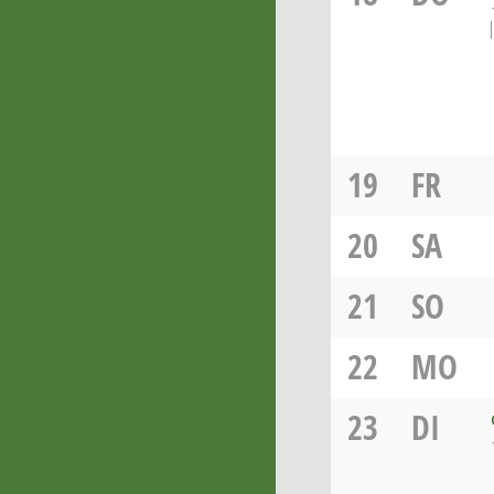
19
FR
20
SA
21
SO
22
MO
23
DI