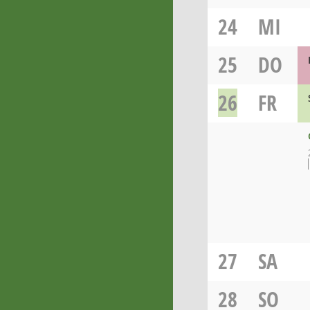
24
MI
25
DO
26
FR
27
SA
28
SO