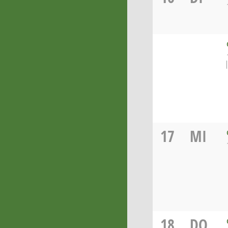
17
MI
18
DO