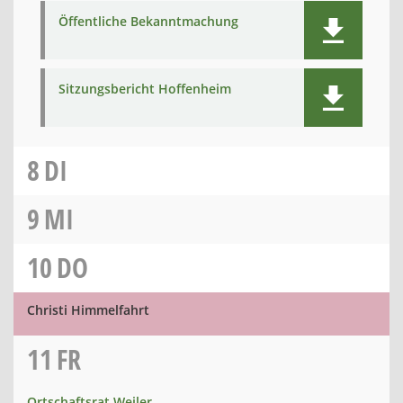
Öffentliche Bekanntmachung
Sitzungsbericht Hoffenheim
8
DI
9
MI
10
DO
Christi Himmelfahrt
11
FR
Ortschaftsrat Weiler