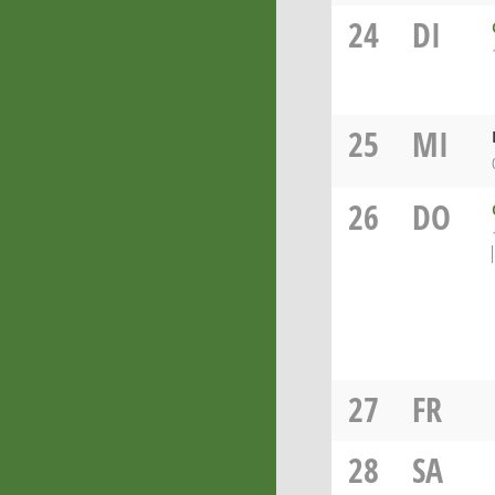
24
DI
25
MI
26
DO
27
FR
28
SA