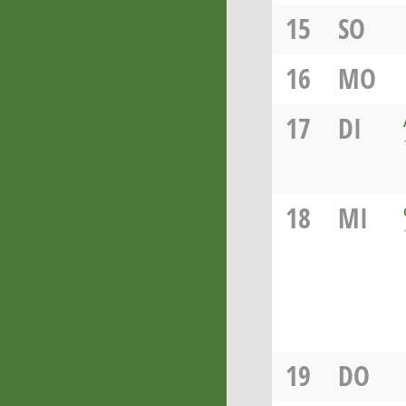
15
SO
16
MO
17
DI
18
MI
19
DO