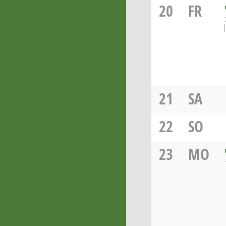
20
FR
21
SA
22
SO
23
MO