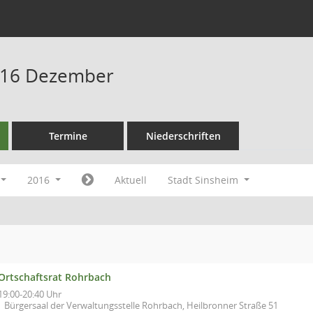
016 Dezember
Termine
Niederschriften
2016
Aktuell
Stadt Sinsheim
Ortschaftsrat Rohrbach
19:00-20:40 Uhr
Bürgersaal der Verwaltungsstelle Rohrbach, Heilbronner Straße 51