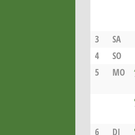
3
SA
4
SO
5
MO
6
DI