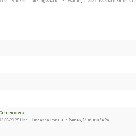
19:00-19:30 Uhr
Sitzungssaal der Verwaltungsstelle Hasselbach, Grundstr
Gemeinderat
18:00-20:25 Uhr
Lindenbaumhalle in Reihen, Mühlstraße 2a