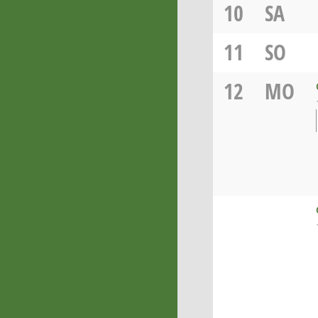
10
SA
11
SO
12
MO