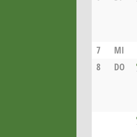
7
MI
8
DO