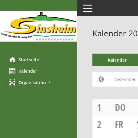
Toggle navigation
Kalender 2
Startseite
Kalender
Kalender
Dezember
Organisation
1
DO
2
FR