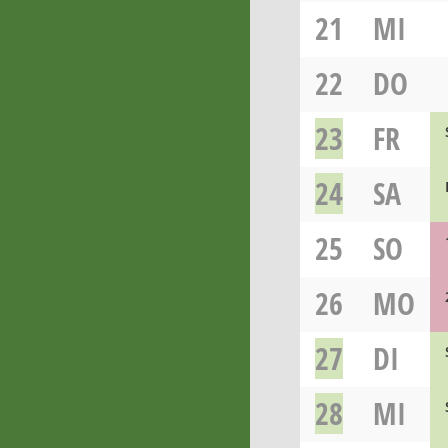
21
MI
22
DO
23
FR
24
SA
25
SO
26
MO
27
DI
28
MI