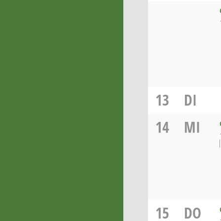
13
DI
14
MI
15
DO