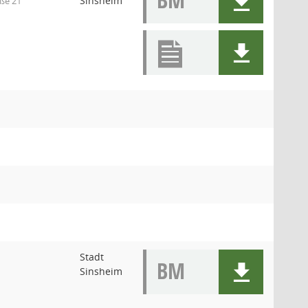
BM
Sinsheim
aße 21
Stadt
BM
Sinsheim