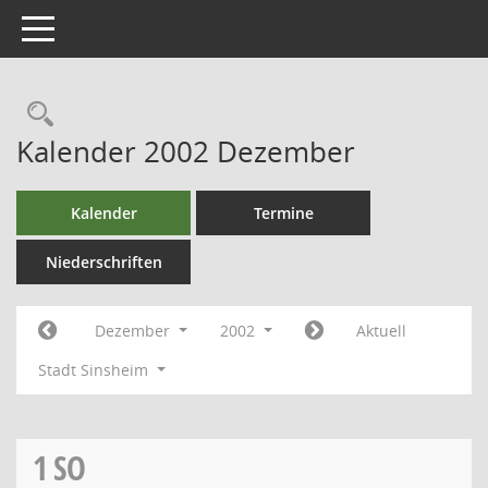
Toggle navigation
Kalender 2002 Dezember
Kalender
Termine
Niederschriften
Dezember
2002
Aktuell
Stadt Sinsheim
1
SO