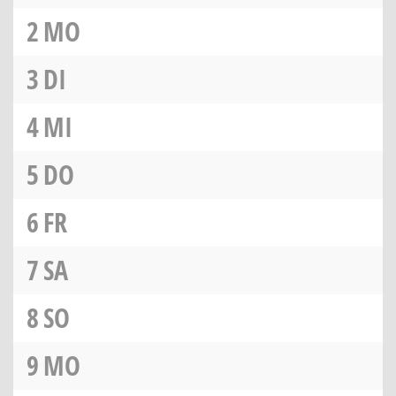
2
MO
3
DI
4
MI
5
DO
6
FR
7
SA
8
SO
9
MO