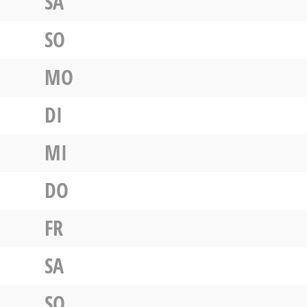
SA
SO
MO
DI
MI
DO
FR
SA
SO