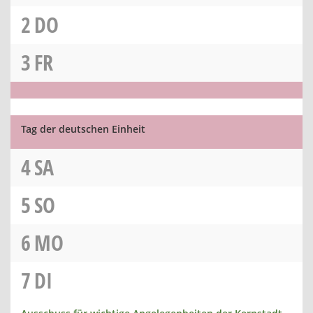
2
DO
3
FR
Tag der deutschen Einheit
4
SA
5
SO
6
MO
7
DI