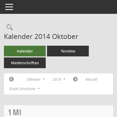
Toggle navigation
Kalender 2014 Oktober
Kalender
Termine
Niederschriften
Oktober
2014
Aktuell
Stadt Sinsheim
1
MI