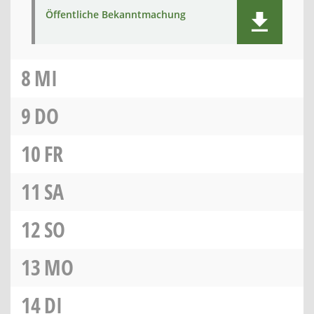
Öffentliche Bekanntmachung
8
MI
9
DO
10
FR
11
SA
12
SO
13
MO
14
DI