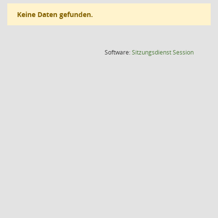
Keine Daten gefunden.
(Wird in
Software:
Sitzungsdienst
Session