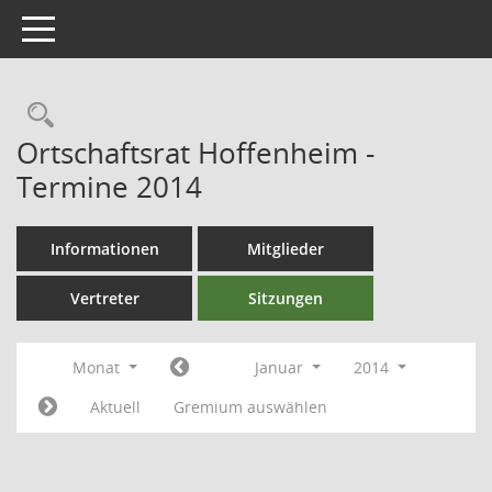
Toggle navigation
Ortschaftsrat Hoffenheim -
Termine 2014
Informationen
Mitglieder
Vertreter
Sitzungen
Monat
Januar
2014
Aktuell
Gremium auswählen