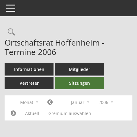
Toggle navigation
Ortschaftsrat Hoffenheim -
Termine 2006
Informationen
Mitglieder
Vertreter
Sitzungen
Monat
Januar
2006
Aktuell
Gremium auswählen