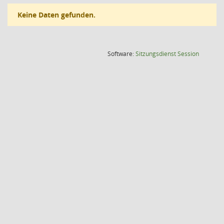
Keine Daten gefunden.
(Wird in
Software:
Sitzungsdienst
Session