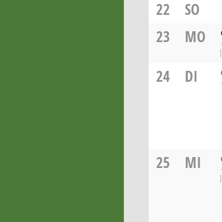
22
SO
23
MO
24
DI
25
MI