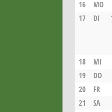
16
MO
17
DI
18
MI
19
DO
20
FR
21
SA