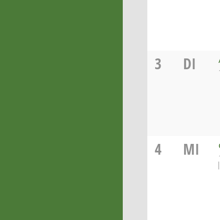
3
DI
4
MI