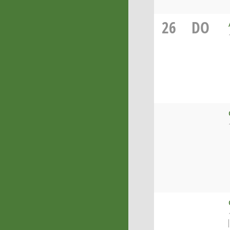
26
DO