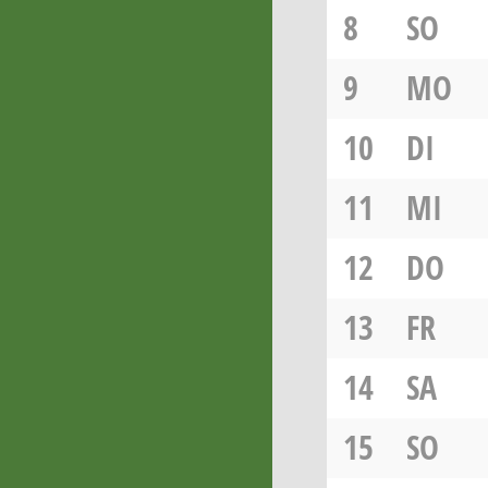
8
SO
9
MO
10
DI
11
MI
12
DO
13
FR
14
SA
15
SO