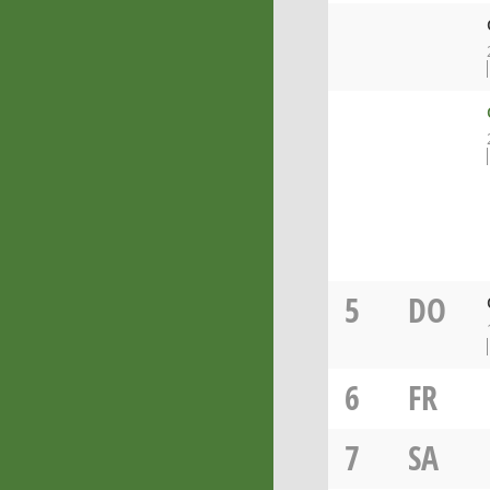
5
DO
6
FR
7
SA