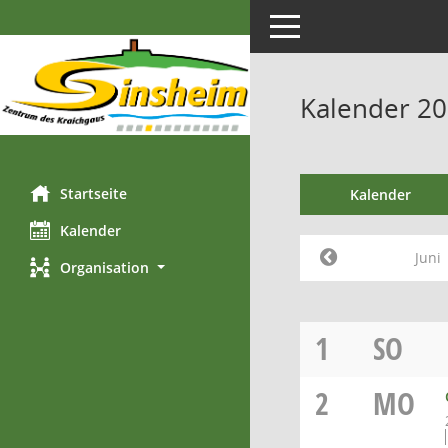
Toggle navigation
Kalender 20
Startseite
Kalender
Kalender
Juni
Organisation
1
SO
2
MO