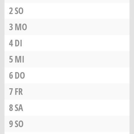
2
SO
3
MO
4
DI
5
MI
6
DO
7
FR
8
SA
9
SO