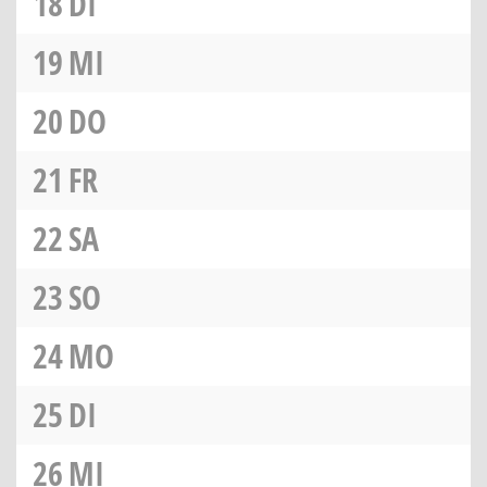
18
DI
19
MI
20
DO
21
FR
22
SA
23
SO
24
MO
25
DI
26
MI