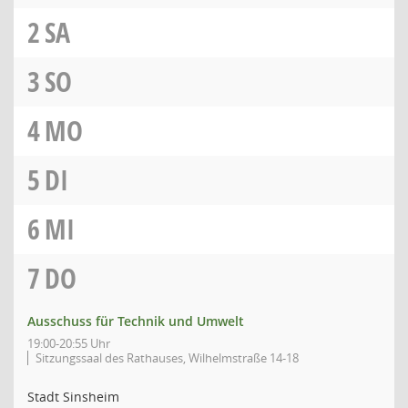
2
SA
3
SO
4
MO
5
DI
6
MI
7
DO
Ausschuss für Technik und Umwelt
19:00-20:55 Uhr
Sitzungssaal des Rathauses, Wilhelmstraße 14-18
Stadt Sinsheim