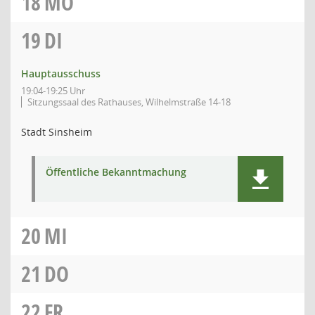
18
MO
19
DI
Hauptausschuss
19:04-19:25 Uhr
Sitzungssaal des Rathauses, Wilhelmstraße 14-18
Stadt Sinsheim
Öffentliche Bekanntmachung
20
MI
21
DO
22
FR