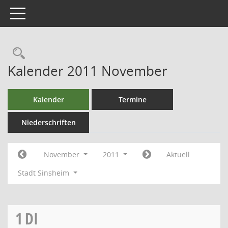
Toggle navigation
Kalender 2011 November
Kalender
Termine
Niederschriften
November
2011
Aktuell
Stadt Sinsheim
1
DI