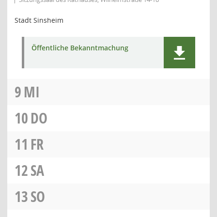
Stadt Sinsheim
Öffentliche Bekanntmachung
9
MI
10
DO
11
FR
12
SA
13
SO