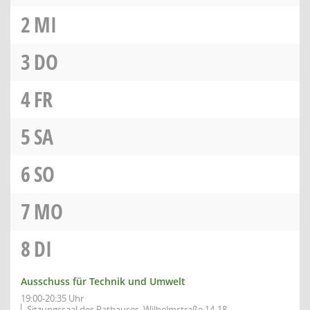
2
MI
3
DO
4
FR
5
SA
6
SO
7
MO
8
DI
Ausschuss für Technik und Umwelt
19:00-20:35 Uhr
Sitzungssaal des Rathauses, Wilhelmstraße 14-18