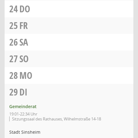
24
DO
25
FR
26
SA
27
SO
28
MO
29
DI
Gemeinderat
19:01-22:34 Uhr
Sitzungssaal des Rathauses, Wilhelmstraße 14-18
Stadt Sinsheim