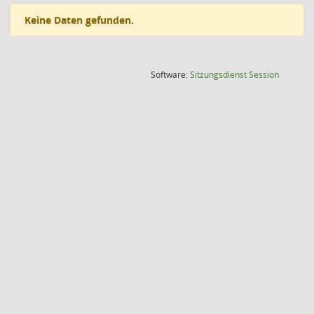
Keine Daten gefunden.
(Wird in
Software:
Sitzungsdienst
Session