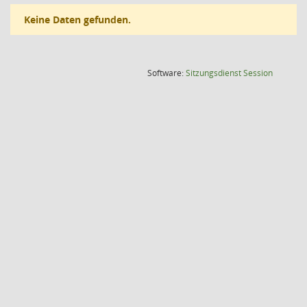
Keine Daten gefunden.
(Wird in
Software:
Sitzungsdienst
Session