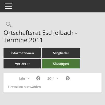
Toggle navigation
Ortschaftsrat Eschelbach -
Termine 2011
Informationen
Mitglieder
Vertreter
Sitzungen
Jahr
2011
Gremium auswählen