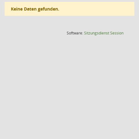
Keine Daten gefunden.
(Wird in
Software:
Sitzungsdienst
Session