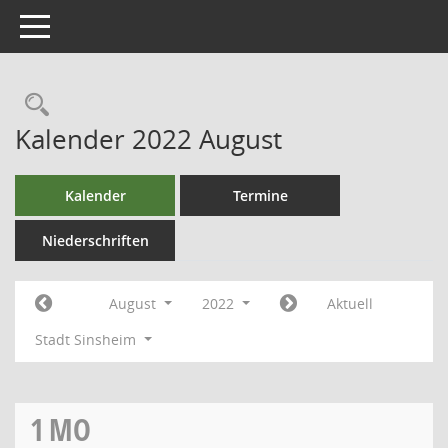
Toggle navigation
Kalender 2022 August
Kalender
Termine
Niederschriften
August
2022
Aktuell
Stadt Sinsheim
1
MO