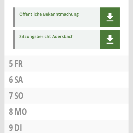
Öffentliche Bekanntmachung
Sitzungsbericht Adersbach
5
FR
6
SA
7
SO
8
MO
9
DI