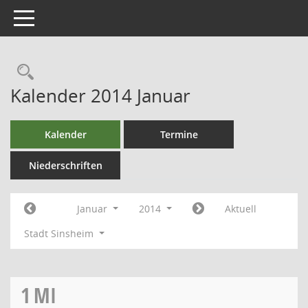
Toggle navigation
Kalender 2014 Januar
Kalender
Termine
Niederschriften
Januar
2014
Aktuell
Stadt Sinsheim
1
MI