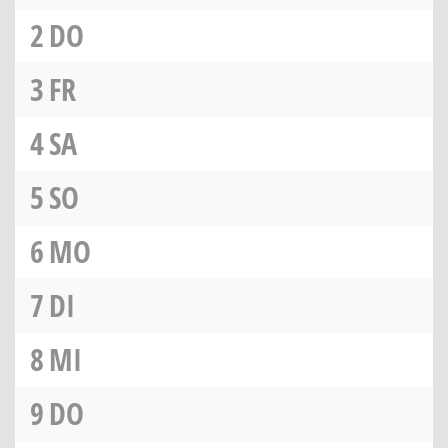
2
DO
3
FR
4
SA
5
SO
6
MO
7
DI
8
MI
9
DO