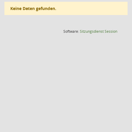
Keine Daten gefunden.
(Wird in
Software:
Sitzungsdienst
Session