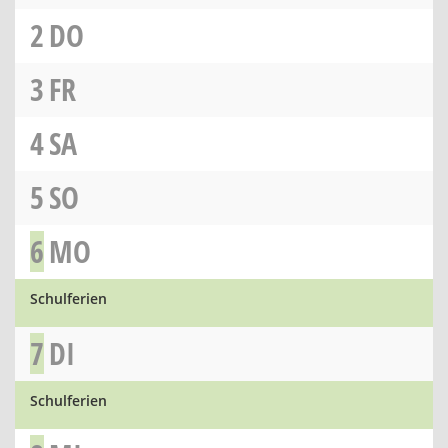
2
DO
3
FR
4
SA
5
SO
6
MO
Schulferien
7
DI
Schulferien