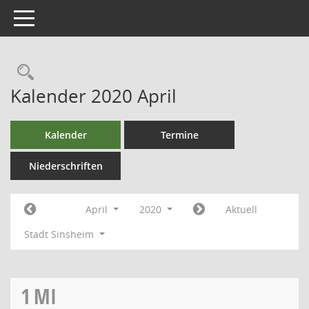
Toggle navigation
Kalender 2020 April
Kalender
Termine
Niederschriften
April
2020
Aktuell
Stadt Sinsheim
1
MI