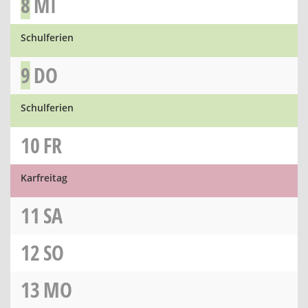
8
MI
Schulferien
9
DO
Schulferien
10
FR
Karfreitag
11
SA
12
SO
13
MO