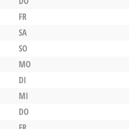
DO
FR
SA
SO
MO
DI
MI
DO
FR