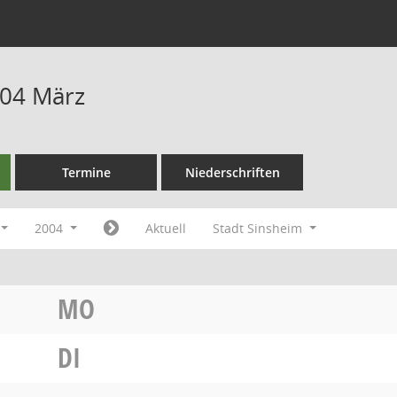
004 März
Termine
Niederschriften
2004
Aktuell
Stadt Sinsheim
MO
DI