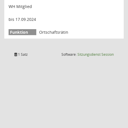
WH Mitglied
bis 17.09.2024
Ortschaftsrätin
(Wird in
1 Satz
Software:
Sitzungsdienst
Session