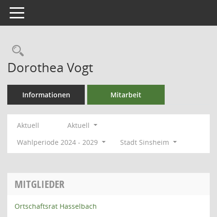
Toggle navigation
Rechercheauswahl
Dorothea Vogt
Informationen
Mitarbeit
Aktuell
Aktuell
Wahlperiode 2024 - 2029
Stadt Sinsheim
MITGLIEDER
Ortschaftsrat Hasselbach