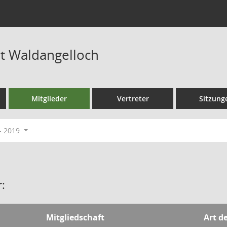
at Waldangelloch
Mitglieder
Vertreter
Sitzung
- 2019
:
Mitgliedschaft
Art d