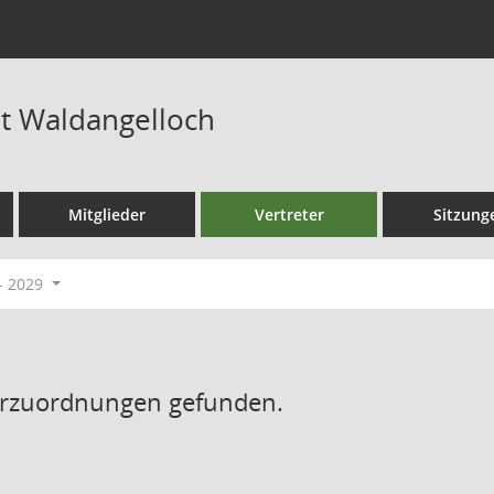
at Waldangelloch
Mitglieder
Vertreter
Sitzung
- 2029
erzuordnungen gefunden.