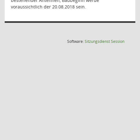
bestehender Antennen, Baubeginn werde
voraussichtlich der 20.08.2018 sein.
(Wird in
Software:
Sitzungsdienst
Session