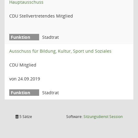
Hauptausschuss
CDU Stellvertretendes Mitglied
Stadtrat
Ausschuss für Bildung, Kultur, Sport und Soziales
CDU Mitglied
von 24.09.2019
Stadtrat
(Wird in
5 Sätze
Software:
Sitzungsdienst
Session