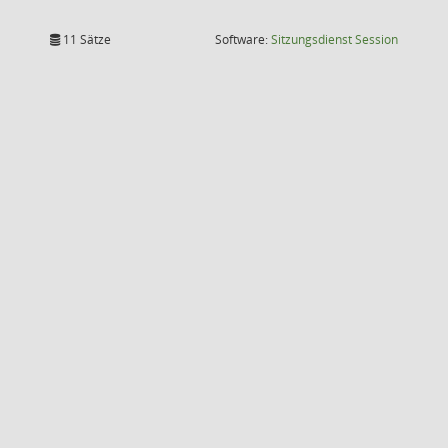
(Wird in
11 Sätze
Software:
Sitzungsdienst
Session