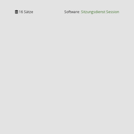
(Wird in
16 Sätze
Software:
Sitzungsdienst
Session