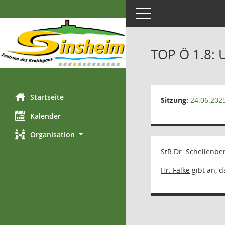
Toggle navigation
TOP Ö 1.8:
Startseite
Sitzung:
24.06.202
Kalender
Organisation
StR Dr. Schellenbe
Hr. Falke
gibt an, 