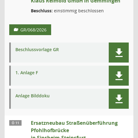
Klaus Reimold GmbH in Gemmingen
Beschluss:
einstimmig beschlossen
GR/068/2026
Beschlussvorlage GR
1. Anlage F
Anlage Bilddoku
Ersatzneubau Straßenüberführung
Ö 11
Pfohlhofbrücke
in Sinsheim-Steinsfurt