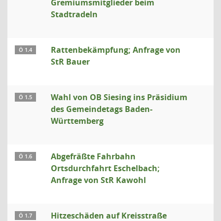
Gremiumsmitglieder beim
Stadtradeln
Rattenbekämpfung; Anfrage von
Ö 1.4
StR Bauer
Wahl von OB Siesing ins Präsidium
Ö 1.5
des Gemeindetags Baden-
Württemberg
Abgefräßte Fahrbahn
Ö 1.6
Ortsdurchfahrt Eschelbach;
Anfrage von StR Kawohl
Hitzeschäden auf Kreisstraße
Ö 1.7