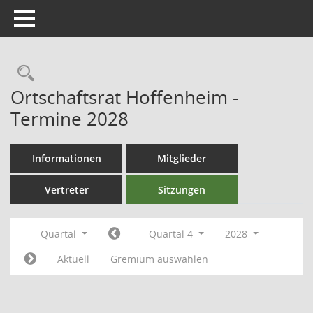
Toggle navigation
Ortschaftsrat Hoffenheim -
Termine 2028
Informationen
Mitglieder
Vertreter
Sitzungen
Quartal
Quartal 4
2028
Aktuell
Gremium auswählen