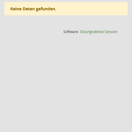
Keine Daten gefunden.
(Wird in
Software:
Sitzungsdienst
Session