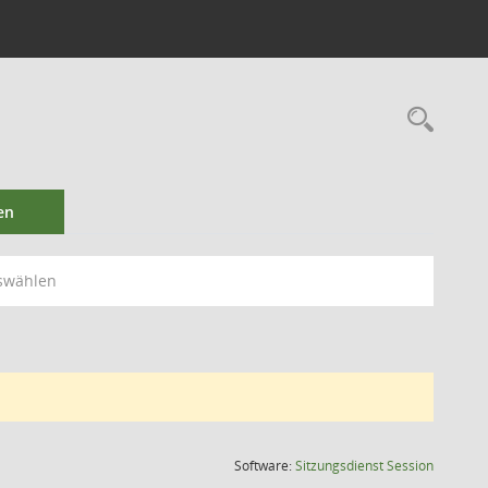
en
swählen
(Wird in
Software:
Sitzungsdienst
Session