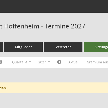
at Hoffenheim - Termine 2027
Mitglieder
Vertreter
Sitzung
Quartal 4
2027
Aktuell
Gremium au
den.