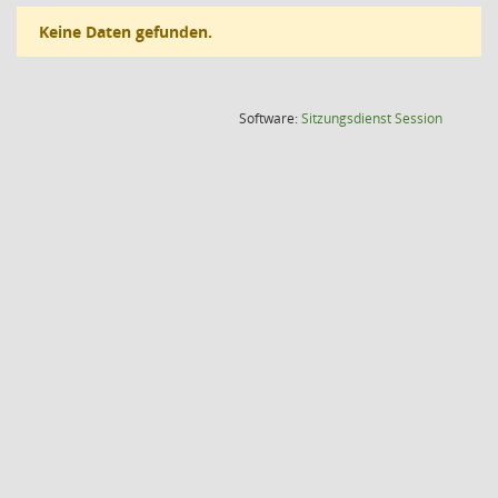
Keine Daten gefunden.
(Wird in
Software:
Sitzungsdienst
Session