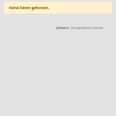
Keine Daten gefunden.
(Wird in
Software:
Sitzungsdienst
Session