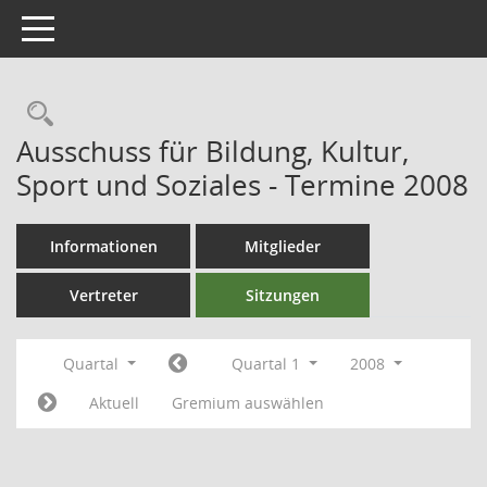
Toggle navigation
Ausschuss für Bildung, Kultur,
Sport und Soziales - Termine 2008
Informationen
Mitglieder
Vertreter
Sitzungen
Quartal
Quartal 1
2008
Aktuell
Gremium auswählen