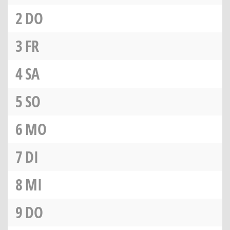
2
DO
3
FR
4
SA
5
SO
6
MO
7
DI
8
MI
9
DO