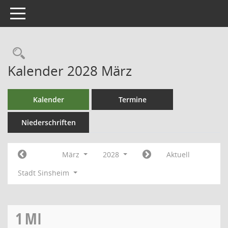
Toggle navigation
Kalender 2028 März
Kalender
Termine
Niederschriften
März
2028
Aktuell
Stadt Sinsheim
1
MI