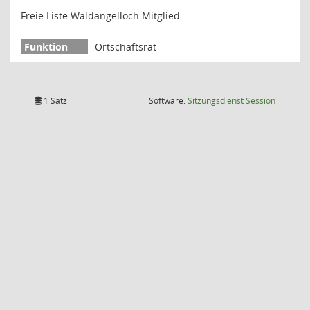
Freie Liste Waldangelloch Mitglied
Ortschaftsrat
(Wird in
1 Satz
Software:
Sitzungsdienst
Session