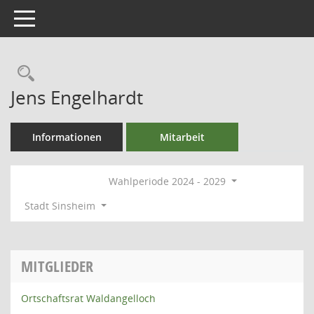
Toggle navigation
Rechercheauswahl
Jens Engelhardt
Informationen
Mitarbeit
Wahlperiode 2024 - 2029
Stadt Sinsheim
MITGLIEDER
Ortschaftsrat Waldangelloch