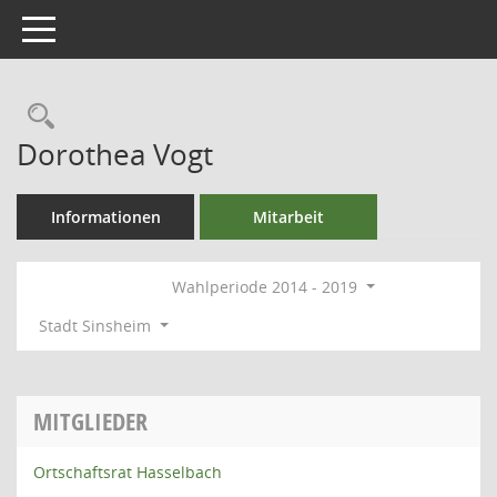
Toggle navigation
Rechercheauswahl
Dorothea Vogt
Informationen
Mitarbeit
Wahlperiode 2014 - 2019
Stadt Sinsheim
MITGLIEDER
Ortschaftsrat Hasselbach