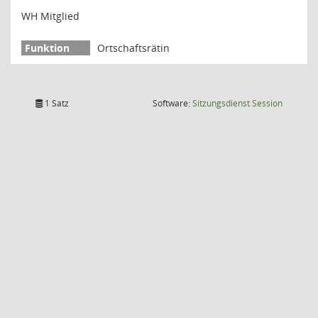
WH Mitglied
Ortschaftsrätin
(Wird in
1 Satz
Software:
Sitzungsdienst
Session