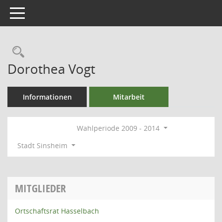
Toggle navigation
Rechercheauswahl
Dorothea Vogt
Informationen
Mitarbeit
Wahlperiode 2009 - 2014
Stadt Sinsheim
MITGLIEDER
Ortschaftsrat Hasselbach