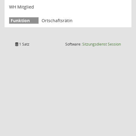
WH Mitglied
Ortschaftsrätin
(Wird in
1 Satz
Software:
Sitzungsdienst
Session