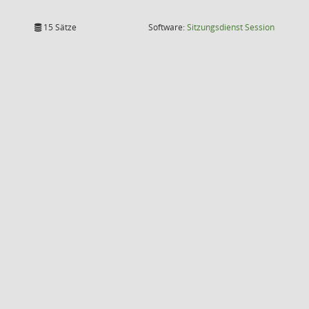
(Wird in
15 Sätze
Software:
Sitzungsdienst
Session